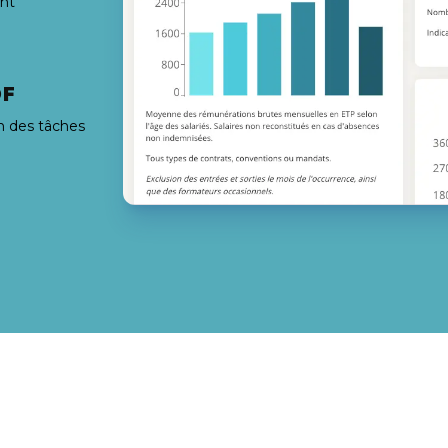
ent
DF
n des tâches