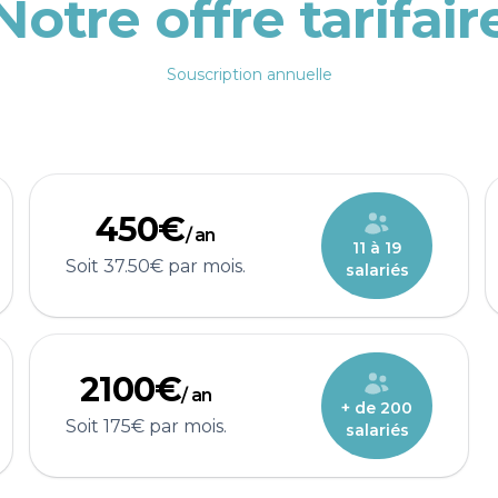
Notre offre tarifair
Souscription annuelle
450€
/ an
11 à 19
Soit 37.50€ par mois.
salariés
2100€
/ an
+ de 200
Soit 175€ par mois.
salariés