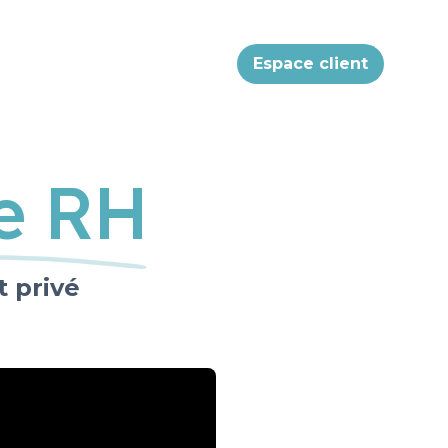
Espace client
ge RH
t privé