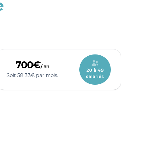
e
700€
/ an
20 à 49
Soit 58.33€ par mois.
salariés