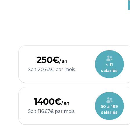
250€
/ an
< 11
Soit 20.83€ par mois.
salariés
1400€
/ an
50 à 199
Soit 116.67€ par mois.
salariés