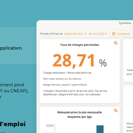
pplication.
nement privé
EPI ou CNEAP),
e
d'emploi